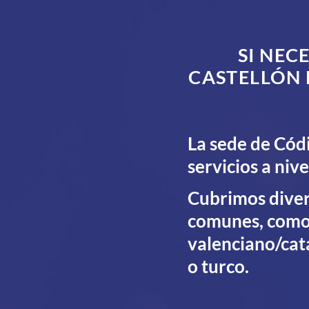
SI NEC
CASTELLÓN 
La sede de Códi
servicios a niv
Cubrimos diver
comunes, como i
valenciano/cat
o turco.