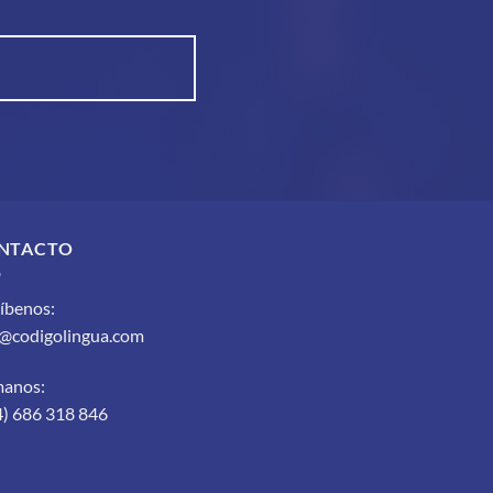
NTACTO
íbenos:
o@codigolingua.com
manos:
4) 686 318 846