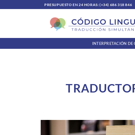
Saltar
PRESUPUESTO EN 24 HORAS: (+34) 686 318 846
al
contenido
INTERPRETACIÓN DE
TRADUCTOR