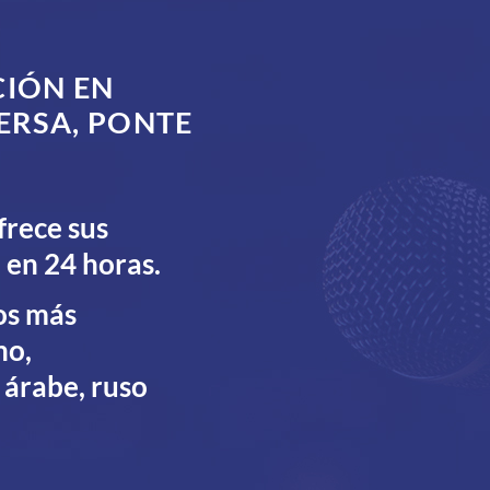
CIÓN EN
ERSA, PONTE
frece sus
 en 24 horas.
os más
no,
 árabe, ruso