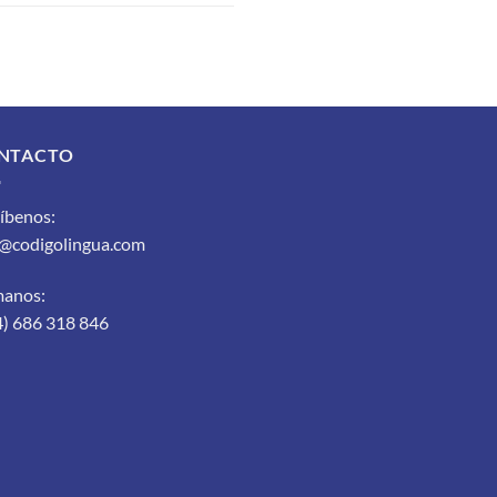
NTACTO
íbenos:
o@codigolingua.com
manos:
4) 686 318 846