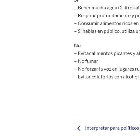
– Beber mucha agua (2 litros al
– Respirar profundamente y pro
– Consumir alimentos ricos en v
– Si hablas en público, utiliza 
No
– Evitar alimentos picantes y a
– No fumar
– No forzar la voz en lugares r
– Evitar colutorios con alcohol
Interpretar para políticos