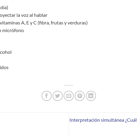
 día)
yectar la voz al hablar
itaminas A, E y C (fibra, frutas y verduras)
un micrófono
lcohol
uidos
Interpretación simultánea ¿Cuál 