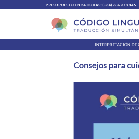
Saltar
PRESUPUESTO EN 24 HORAS: (+34) 686 318 846
al
contenido
INTERPRETACIÓN DE
Consejos para cui