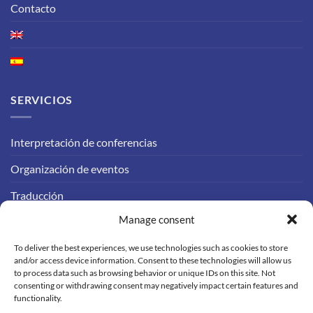
Contacto
SERVICIOS
Interpretación de conferencias
Organización de eventos
Traducción
Manage consent
Interpretación remota
To deliver the best experiences, we use technologies such as cookies to store
CONTACTO
and/or access device information. Consent to these technologies will allow us
to process data such as browsing behavior or unique IDs on this site. Not
consenting or withdrawing consent may negatively impact certain features and
Escríbenos:
functionality.